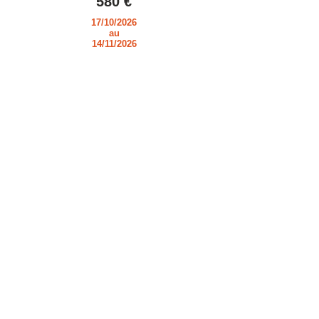
580 €
17/10/2026
au
14/11/2026
550 €
14/11/2026
au
19/12/2026
500 €
19/12/2026
au
02/01/2027
700 €